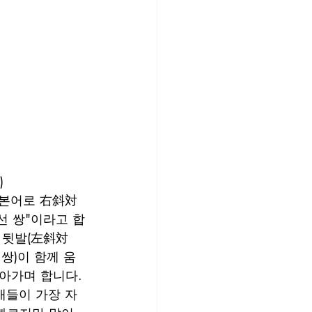
) 
일본어로 右斜対
대각선 쌍"이라고 합
 뒷발(左斜対
선 쌍)이 함께 움
아가며 합니다. 
개들이 가장 자