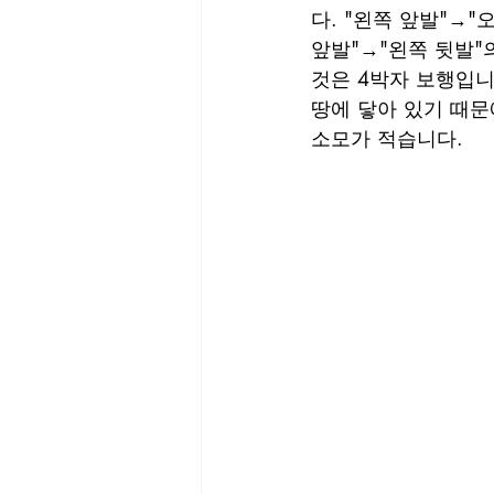
다. "왼쪽 앞발"→"
앞발"→"왼쪽 뒷발"
것은 4박자 보행입니다
땅에 닿아 있기 때문
소모가 적습니다.